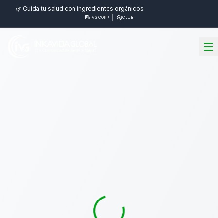
🌿 Cuida tu salud con ingredientes orgánicos
|
IVG CORP
CLUB