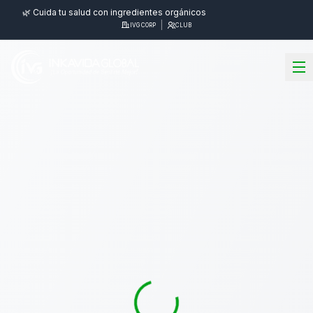
🌿 Cuida tu salud con ingredientes orgánicos
|
IVG CORP
CLUB