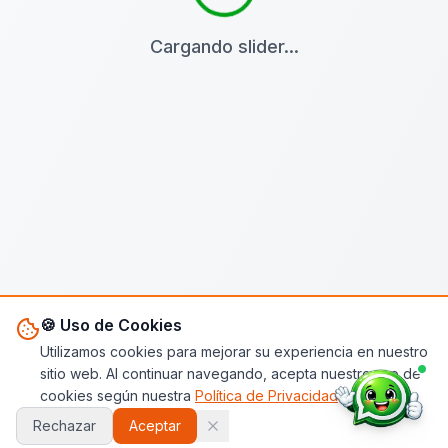
Cargando slider...
🍪 Uso de Cookies
Utilizamos cookies para mejorar su experiencia en nuestro
sitio web. Al continuar navegando, acepta nuestro uso de
cookies según nuestra
Política de Privacidad
.
Rechazar
Aceptar